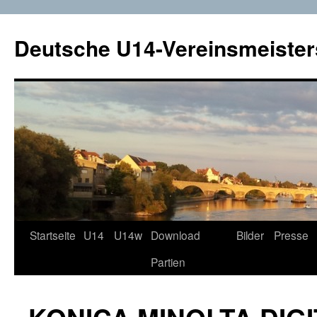
Deutsche U14-Vereinsmeister
Startseite
U14
U14w
Download
Bilder
Presse
Zum
Partien
Inhalt
springen