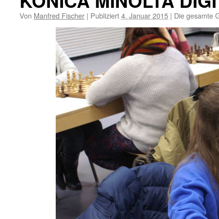
KONICA MINOLTA DIG
Von
Manfred Fischer
|
Publiziert
4. Januar 2015
|
Die gesamte G