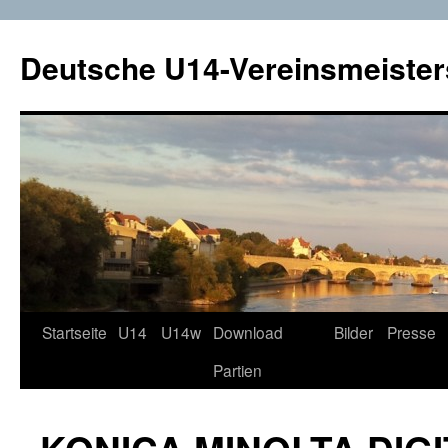
Deutsche U14-Vereinsmeister
Startseite
U14
U14w
Download
Bilder
Presse
Zum
Partien
Inhalt
springen