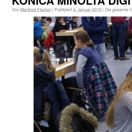
KONICA MINOLTA DIG
Von
Manfred Fischer
|
Publiziert
4. Januar 2015
|
Die gesamte G