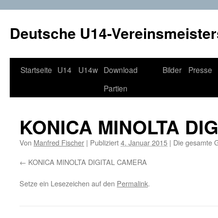
Deutsche U14-Vereinsmeister
Zum
Startseite
U14
U14w
Download
Bilder
Presse
Inhalt
Partien
springen
KONICA MINOLTA DI
Von
Manfred Fischer
|
Publiziert
4. Januar 2015
|
Die gesamte G
KONICA MINOLTA DIGITAL CAMERA
Setze ein Lesezeichen auf den
Permalink
.