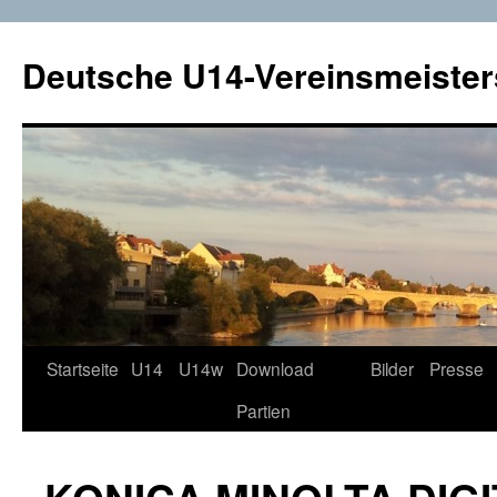
Deutsche U14-Vereinsmeister
Startseite
U14
U14w
Download
Bilder
Presse
Zum
Partien
Inhalt
springen