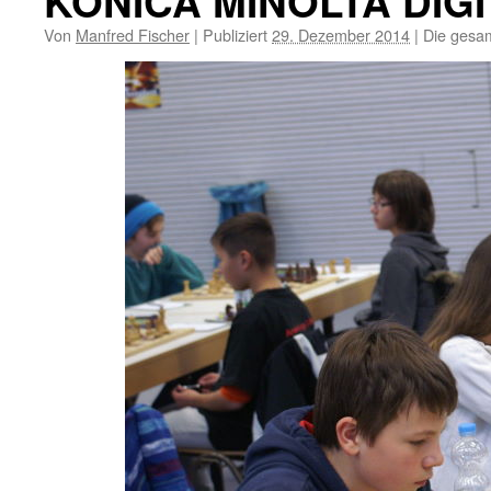
KONICA MINOLTA DIG
Von
Manfred Fischer
|
Publiziert
29. Dezember 2014
|
Die gesam