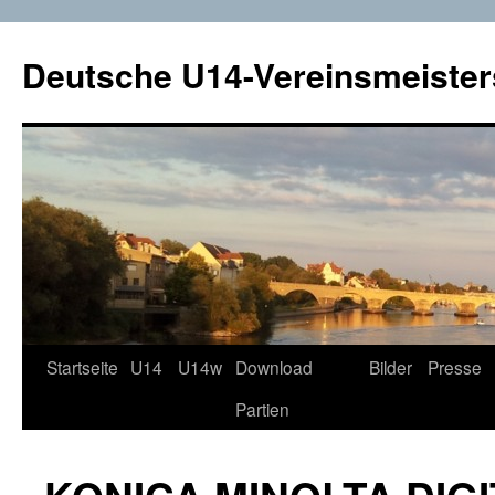
Deutsche U14-Vereinsmeister
Startseite
U14
U14w
Download
Bilder
Presse
Zum
Partien
Inhalt
springen