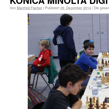
KONICA MINOLTA DIG
Von
Manfred Fischer
|
Publiziert
29. Dezember 2014
|
Die gesam