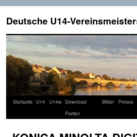
Deutsche U14-Vereinsmeister
Startseite
U14
U14w
Download
Bilder
Presse
Zum
Partien
Inhalt
springen